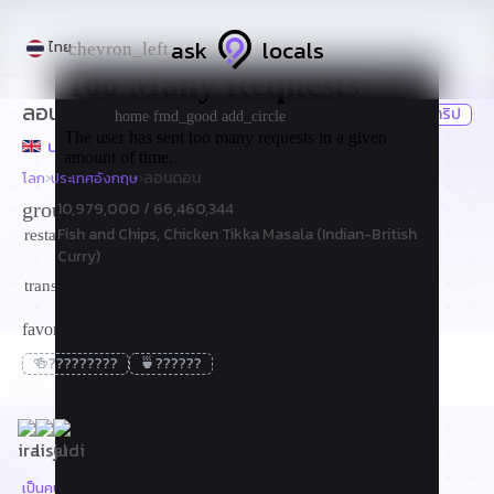
ask
locals
ไทย
chevron_left
ลอนดอน
ทริป
flight
home
fmd_good
add_circle
ประเทศอังกฤษ
›
›
ลอนดอน
โลก
ประเทศอังกฤษ
groups
10,979,000
/ 66,460,344
Fish and Chips, Chicken Tikka Masala (Indian-British
restaurant
Curry)
อังกฤษ
translate
ความสนใจใน ประเทศอังกฤษ
favorite
🍻
?????????
🍵
??????
84 คนท้องถิ่นออนไลน์
เป็นคนท้องถิ่นใน ลอนดอน ใช่หรือไม่? สร้างรายได้
arrow_outward