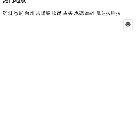
热门地点
沉阳
悉尼
台州
吉隆坡
坎昆
孟买
承德
高雄
瓜达拉哈拉