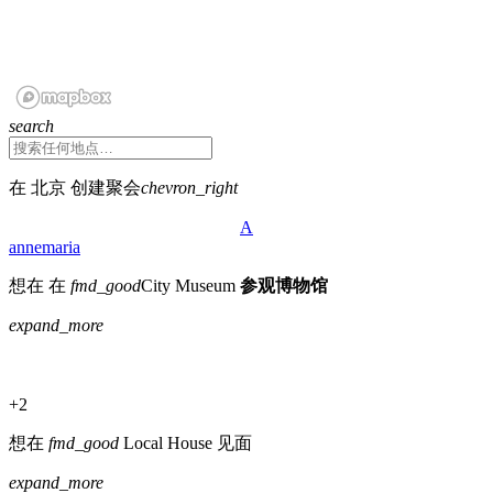
search
在 北京 创建聚会
chevron_right
A
annemaria
想在 在
fmd_good
City Museum
参观博物馆
expand_more
+2
想在
fmd_good
Local House
见面
expand_more