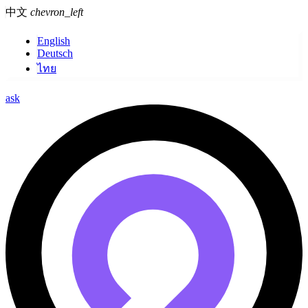
中文
chevron_left
English
Deutsch
ไทย
ask