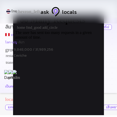
ask
locals
ไทย
chevron_left
ลิมา
ทริป
flight
home
fmd_good
add_circle
เปรู
›
›
ลิมา
โลก
เปรู
groups
9,848,000
/ 31,989,256
Ceviche
restaurant
สเปน
translate
5 คนท้องถิ่นออนไลน์
เป็นคนท้องถิ่นใน ลิมา ใช่หรือไม่? สร้างรายได้
arrow_outward
สถานที่ยอดนิยม
local_fire_department
แคนคูน
ซิกง
มุมไบ
เหอโจว
เฉิงเต๋อ
กัวลาลัมเปอร์
เสิ่นหย