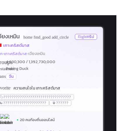
จียงเหมิน
ทริป
flight
home
fmd_good
add_circle
เกาะคริสต์มาส
›
›
เจียงเหมิน
ลก
เกาะคริสต์มาส
roups
4,630,300
/ 1,392,730,000
Peking Duck
estaurant
จีน
ranslate
ความสนใจใน เกาะคริสต์มาส
vorite
🦆
?????????????????????????????????
☯️
?????????????????????
🍵
??????
20 คนท้องถิ่นออนไลน์