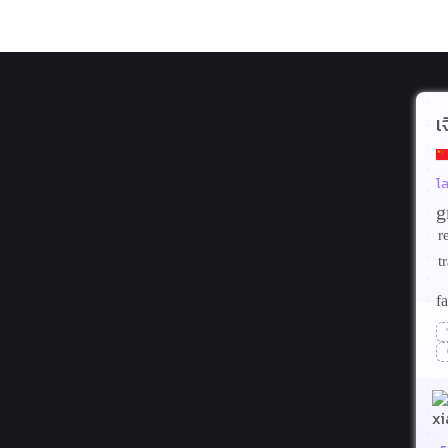
เ
โ
g
r
t
fa