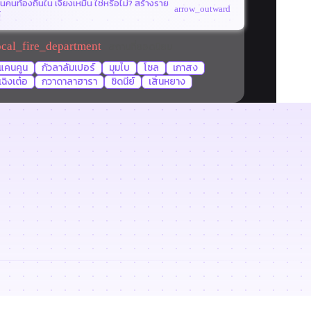
็นคนท้องถิ่นใน เจียงเหมิน ใช่หรือไม่? สร้างราย
arrow_outward
้
สถานที่ยอดนิยม
ocal_fire_department
แคนคูน
กัวลาลัมเปอร์
มุมไบ
โซล
เกาสง
เฉิงเต๋อ
กวาดาลาฮารา
ซิดนีย์
เสิ่นหยาง