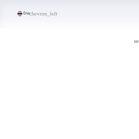
ไทย
chevron_left
se