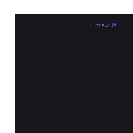
Meetup in Hengyang erstellen
chevron_right