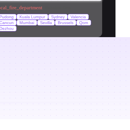
ocal_fire_department
Beliebte Orte
Pudong
Kuala Lumpur
Sydney
Valencia
Cancun
Mumbai
Sevilla
Brussels
Qom
Dezhou