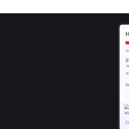
H
W
g
r
t
fa
E