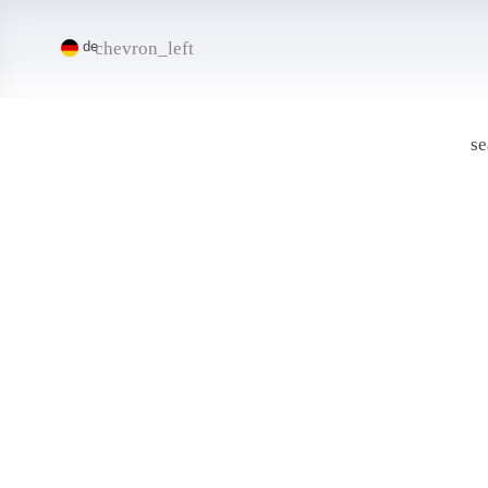
chevron_left
de
se