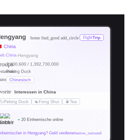
engyang
flight
Trip
home
fmd_good
add_circle
China
elt
›
China
›
Hengyang
roups
7,300,600
/ 1,392,730,000
estaurant
Peking Duck
ranslate
Chinesisch
vorite
Interessen in China
🦆
Peking Duck
☯️
Feng Shui
🍵
Tea
20 Einheimische online
inheimischer in Hengyang? Geld verdienen
arrow_outward