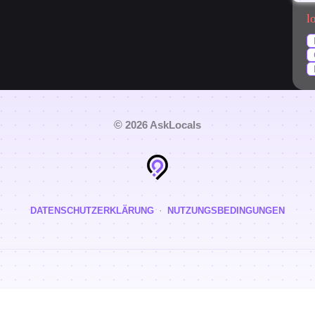
l
©
2026 AskLocals
·
DATENSCHUTZERKLÄRUNG
NUTZUNGSBEDINGUNGEN
Berlin
Hergestellt mit
in
favorite