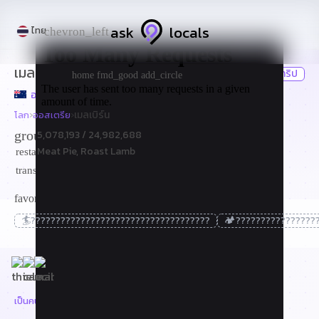
ask
locals
ไทย
chevron_left
เมลเบิร์น
ทริป
flight
home
fmd_good
add_circle
ออสเตรีย
›
›
เมลเบิร์น
โลก
ออสเตรีย
groups
5,078,193
/ 24,982,688
Meat Pie, Roast Lamb
restaurant
อังกฤษ
translate
ความสนใจใน ออสเตรีย
favorite
🏄
????????????????????????????????????
🏕️
????????????????
20 คนท้องถิ่นออนไลน์
เป็นคนท้องถิ่นใน เมลเบิร์น ใช่หรือไม่? สร้างรายได้
arrow_outward