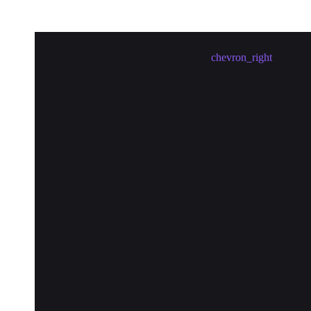
Meetup in Changsha erstellen
chevron_right