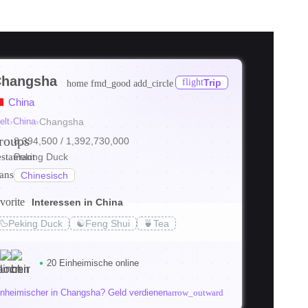
hangsha
flight
Trip
home
fmd_good
add_circle
China
elt
›
China
›
Changsha
roups
8,394,500
/ 1,392,730,000
estaurant
Peking Duck
ranslate
Chinesisch
vorite
Interessen in China
🦆
Peking Duck
☯️
Feng Shui
🍵
Tea
20 Einheimische online
inheimischer in Changsha? Geld verdienen
arrow_outward