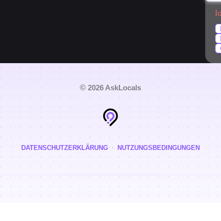
l
©
2026 AskLocals
·
DATENSCHUTZERKLÄRUNG
NUTZUNGSBEDINGUNGEN
Berlin
Hergestellt mit
in
favorite