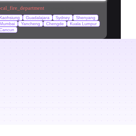
ocal_fire_department
Beliebte Orte
Kaohsiung
Guadalajara
Sydney
Shenyang
Mumbai
Yancheng
Chengde
Kuala Lumpur
Cancun