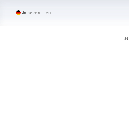
chevron_left
de
se