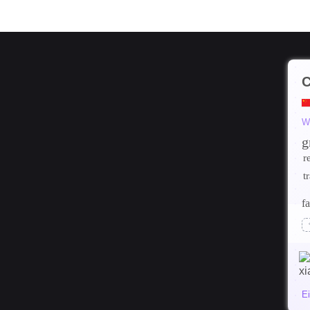
C
W
g
r
t
fa
E