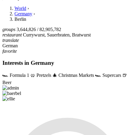
World
›
Germany
›
Berlin
groups
3,644,826
/ 82,905,782
restaurant
Currywurst, Sauerbraten, Bratwurst
translate
German
favorite
Interests in Germany
🏎️
Formula 1
🥨
Pretzels
🎄
Christmas Markets
🏎️
Supercars
🍺
Beer