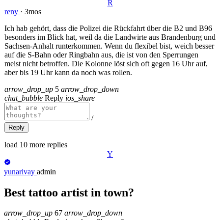
R
reny
·
3mos
Ich hab gehört, dass die Polizei die Rückfahrt über die B2 und B96
besonders im Blick hat, weil da die Landwirte aus Brandenburg und
Sachsen-Anhalt runterkommen. Wenn du flexibel bist, weich besser
auf die S-Bahn oder Ringbahn aus, die ist von den Sperrungen
meist nicht betroffen. Die Kolonne löst sich oft gegen 16 Uhr auf,
aber bis 19 Uhr kann da noch was rollen.
arrow_drop_up
5
arrow_drop_down
chat_bubble
Reply
ios_share
/
Reply
load 10 more replies
Y
yunarivay
admin
Best tattoo artist in town?
arrow_drop_up
67
arrow_drop_down