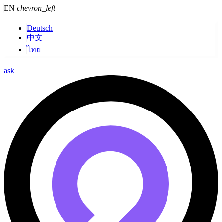
EN
chevron_left
Deutsch
中文
ไทย
ask