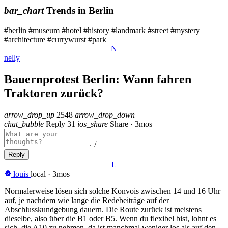
bar_chart
Trends in Berlin
#
berlin
#
museum
#
hotel
#
history
#
landmark
#
street
#
mystery
#
architecture
#
currywurst
#
park
N
nelly
Bauernprotest Berlin: Wann fahren
Traktoren zurück?
arrow_drop_up
2548
arrow_drop_down
chat_bubble
Reply
31
ios_share
Share
·
3mos
/
Reply
L
louis
local
·
3mos
Normalerweise lösen sich solche Konvois zwischen 14 und 16 Uhr
auf, je nachdem wie lange die Redebeiträge auf der
Abschlusskundgebung dauern. Die Route zurück ist meistens
dieselbe, also über die B1 oder B5. Wenn du flexibel bist, lohnt es
sich, die A10 zu nehmen, da ist manchmal weniger los als auf den