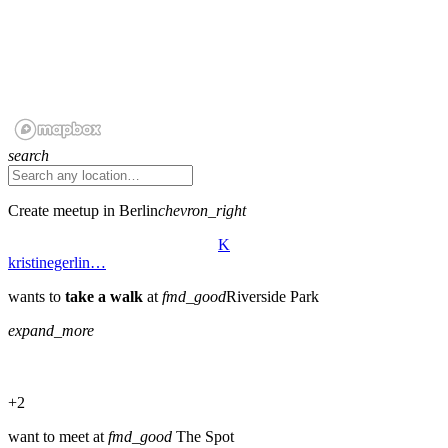
search
Create meetup in Berlin
chevron_right
K
kristinegerlin…
wants to
take a walk
at
fmd_good
Riverside Park
expand_more
+2
want to meet at
fmd_good
The Spot